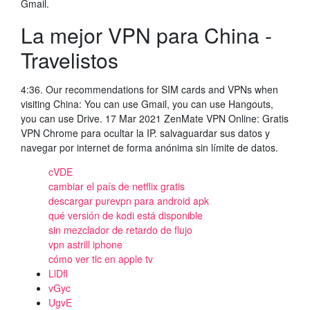
Gmail.
La mejor VPN para China -
Travelistos
4:36. Our recommendations for SIM cards and VPNs when
visiting China: You can use Gmail, you can use Hangouts,
you can use Drive. 17 Mar 2021 ZenMate VPN Online: Gratis
VPN Chrome para ocultar la IP. salvaguardar sus datos y
navegar por internet de forma anónima sin límite de datos.
cVDE
cambiar el país de netflix gratis
descargar purevpn para android apk
qué versión de kodi está disponible
sin mezclador de retardo de flujo
vpn astrill iphone
cómo ver tlc en apple tv
LlDfl
vGyc
UgvE